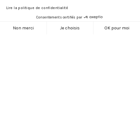
Lire la politique de confidentialité
Consentements certifiés par
Non merci
Je choisis
OK pour moi
Plateforme de Gestion du Consentement : Personnalisez vos Opti
AXEPTIO CONSENT
Notre plateforme vous permet d'adapter et de gérer vos paramètres
La Commanderie du
Bontemps du Médoc,
des Graves, de
Sauternes et Barsac,